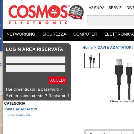
AZIENDA
SERVIZI
DIV
NETWORKING
SICUREZZA
COMPUTER
ELETTRONICA
>
Home
CAVI E ADATTATORI
LOGIN AREA RISERVATA
Hai dimenticato la password ?
Sei un nuovo utente ?
Registrati !
Clicca per ingrand
CATEGORIA
CAVI E ADATTATORI
-
Cavi Computer