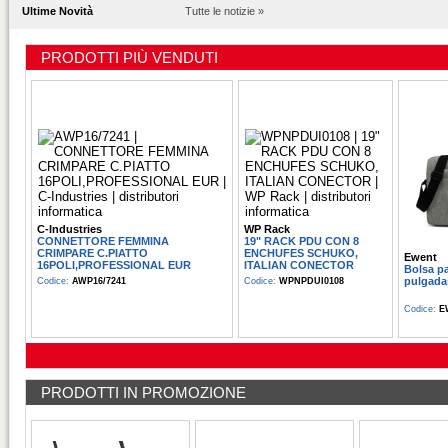
Ultime Novità
Tutte le notizie »
PRODOTTI PIÙ VENDUTI
C-Industries
WP Rack
CONNETTORE FEMMINA
19" RACK PDU CON 8
CRIMPARE C.PIATTO
ENCHUFES SCHUKO,
Ewent
16POLI,PROFESSIONAL EUR
ITALIAN CONECTOR
Bolsa pa
pulgadas
Codice:
AWP16/7241
Codice:
WPNPDUI0108
Codice:
E
PRODOTTI IN PROMOZIONE