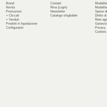
Brand
Contatti
Modalità
Novità
Rma (Login)
Modalità
Promozioni
Newsletter
Spese di
+ Cliccati
Catalogo sfogliabile
Diritto d
+ Venduti
Rete ag
Prodotti in liquidazione
Garanzi
Configuratori
Privacy
Cookies 