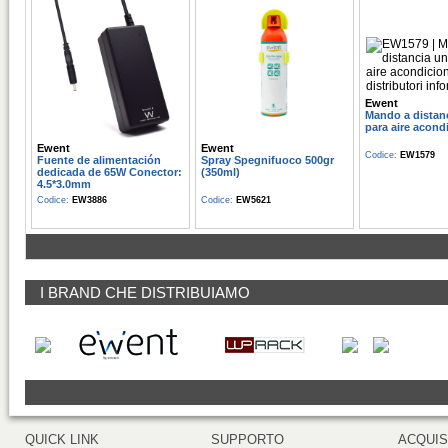
Ewent
Mando a distanc
para aire acond
Ewent
Ewent
Codice:
EW1579
Fuente de alimentación
Spray Spegnifuoco 500gr
dedicada de 65W Conector:
(350ml)
4.5*3.0mm
Codice:
EW3886
Codice:
EW5621
I BRAND CHE DISTRIBUIAMO
QUICK LINK
SUPPORTO
ACQUIS