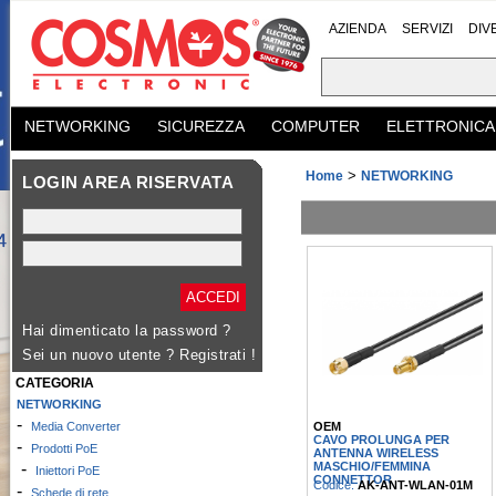
AZIENDA
SERVIZI
DIV
NETWORKING
SICUREZZA
COMPUTER
ELETTRONICA
>
Home
NETWORKING
LOGIN AREA RISERVATA
Hai dimenticato la password ?
Sei un nuovo utente ?
Registrati !
CATEGORIA
NETWORKING
-
OEM
Media Converter
CAVO PROLUNGA PER
-
Prodotti PoE
ANTENNA WIRELESS
MASCHIO/FEMMINA
-
Iniettori PoE
CONNETTOR
Codice:
AK-ANT-WLAN-01M
-
Schede di rete