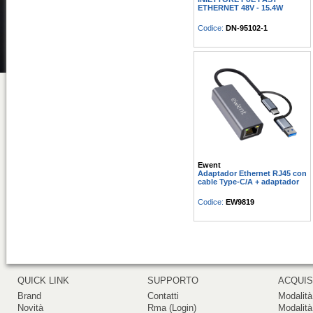
ETHERNET 48V - 15.4W
Codice:
DN-95102-1
Ewent
Adaptador Ethernet RJ45 con
cable Type-C/A + adaptador
Codice:
EW9819
QUICK LINK
SUPPORTO
ACQUIS
Brand
Contatti
Modalità
Novità
Rma (Login)
Modalità