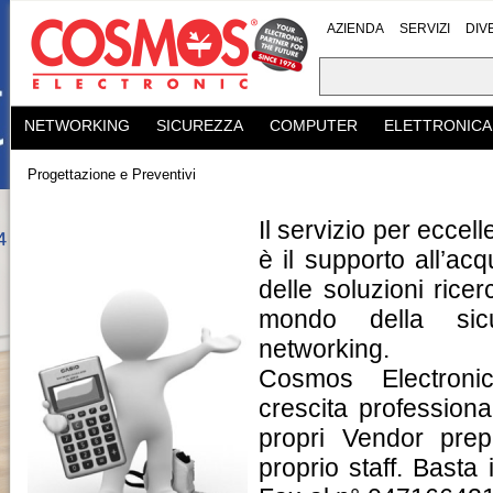
AZIENDA
SERVIZI
DIV
NETWORKING
SICUREZZA
COMPUTER
ELETTRONICA
Progettazione e Preventivi
Il servizio per ecce
è il supporto all’ac
delle soluzioni ricer
mondo della sic
networking.
Cosmos Electroni
crescita professiona
propri Vendor prep
proprio staff. Basta 