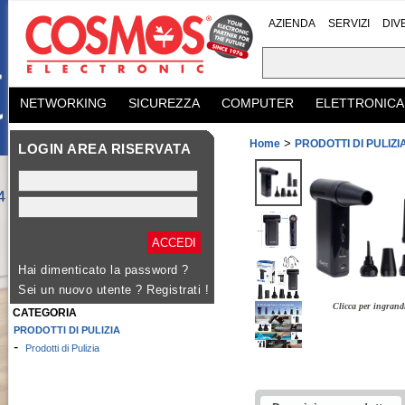
AZIENDA
SERVIZI
DIV
NETWORKING
SICUREZZA
COMPUTER
ELETTRONICA
>
Home
PRODOTTI DI PULIZI
LOGIN AREA RISERVATA
Hai dimenticato la password ?
Sei un nuovo utente ?
Registrati !
Clicca per ingrand
CATEGORIA
PRODOTTI DI PULIZIA
-
Prodotti di Pulizia